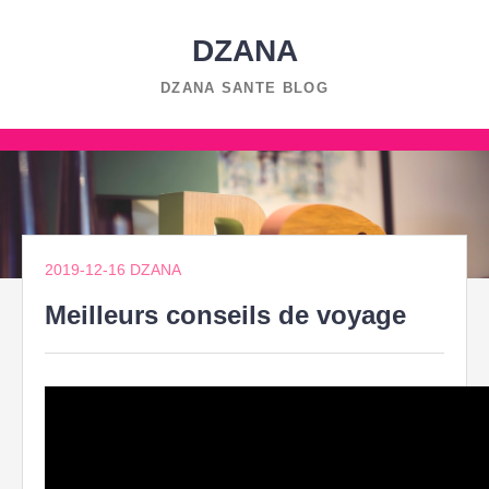
Skip
to
DZANA
content
DZANA SANTE BLOG
Skip
to
content
2019-12-16
DZANA
Meilleurs conseils de voyage